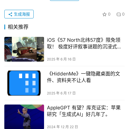
生成海报
0
0
相关推荐
iOS《57 North北纬57度》限免领
取！ 极度好评叙事谜题的沉浸式冒
险游戏
2025 年 6 月 16 日
《HiddenMe》一键隐藏桌面的文
件、资料夹不让人看
2025 年 6 月 17 日
AppleGPT 有望？库克证实：苹果
研究「生成式AI」好几年了。
2024 年 12 月 22 日