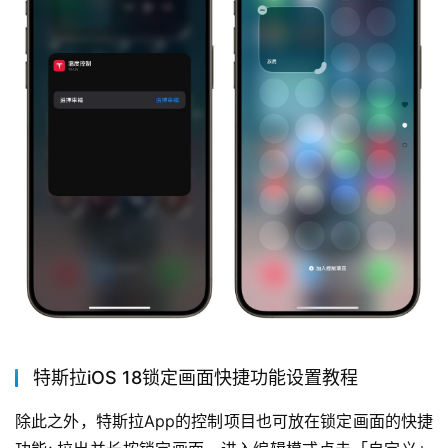
特斯拉iOS 18锁定画面快捷功能设置教程
除此之外，特斯拉App的控制项目也可放在锁定画面的快捷