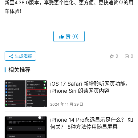
新至4.38.0版本，享受更个性化、更方便、更快速简单的用
车体验！
赞
(0)
生成海报
0
0
相关推荐
iOS 17 Safari 新增聆听网页功能，
iPhone Siri 朗读网页内容
2024 年 11 月 29 日
iPhone 14 Pro永远显示是什么？ 如
何关？ 8种方法停用随显屏幕