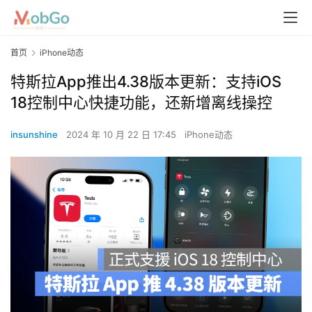
首页
iPhone动态
特斯拉App推出4.38版本更新：支持iOS
18控制中心快捷功能，还新增离线操控
insunshine
2024 年 10 月 22 日 17:45
iPhone动态