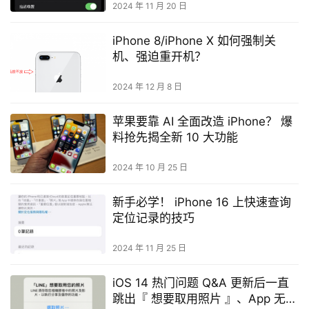
2024 年 11 月 20 日
iPhone 8/iPhone X 如何强制关
机、强迫重开机？
2024 年 12 月 8 日
苹果要靠 AI 全面改造 iPhone？ 爆
料抢先揭全新 10 大功能
2024 年 10 月 25 日
新手必学！ iPhone 16 上快速查询
定位记录的技巧
2024 年 11 月 25 日
iOS 14 热门问题 Q&A 更新后一直
跳出『 想要取用照片 』、App 无法