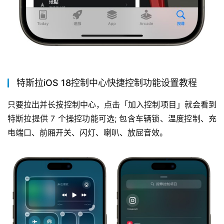
特斯拉iOS 18控制中心快捷控制功能设置教程
只要拉出并长按控制中心，点击「加入控制项目」就会看到
特斯拉提供 7 个操控功能可选; 包含车辆锁、温度控制、充
电端口、前厢开关、闪灯、喇叭、放屁音效。