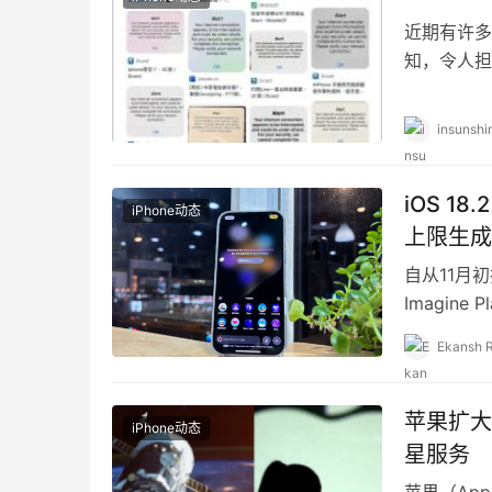
近期有许多 
知，令人担
担忧，这并非
insunshi
iOS 18
iPhone动态
上限生成
自从11月初把
Imagin
Ekansh 
苹果扩大卫
iPhone动态
星服务