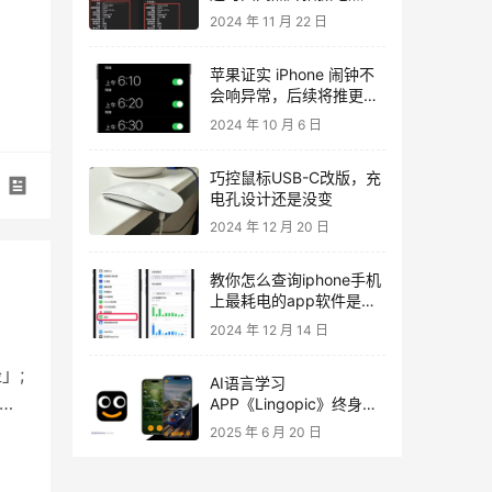
所有资料
2024 年 11 月 22 日
苹果证实 iPhone 闹钟不
会响异常，后续将推更新
修复！可以先尝试一招自
2024 年 10 月 6 日
救
巧控鼠标USB-C改版，充
电孔设计还是没变
2024 年 12 月 20 日
教你怎么查询iphone手机
上最耗电的app软件是哪
款
2024 年 12 月 14 日
」;
AI语言学习
由…
APP《Lingopic》终身限
免领取，图片记忆轻松学
2025 年 6 月 20 日
37国语言