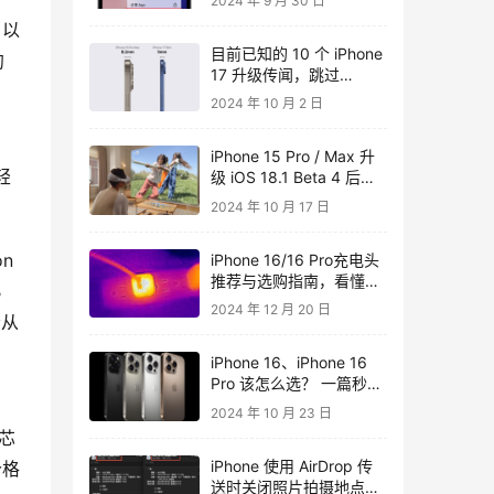
2024 年 9 月 30 日
隐私
，以
目前已知的 10 个 iPhone
约
17 升级传闻，跳过
iPhone 16 跨代升级值得
2024 年 10 月 2 日
吗？
iPhone 15 Pro / Max 升
轻
级 iOS 18.1 Beta 4 后支
持空间照片功能
2024 年 10 月 17 日
on
iPhone 16/16 Pro充电头
推荐与选购指南，看懂差
 
异和快充怎么挑
2024 年 12 月 20 日
会从
iPhone 16、iPhone 16
Pro 该怎么选？ 一篇秒懂
4 机型关键差异
2024 年 10 月 23 日
o芯
iPhone 使用 AirDrop 传
价格
送时关闭照片拍摄地点、