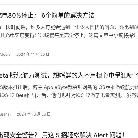
ne充电80%停止？ 6个简单的解决方法
one一段时间后，许多人可能会遇到一个令人困扰的问题：充电到8
且充电速度变得异常缓慢甚至完全停止，这篇文章中小编将探讨
充电停止在80%的可能原因…
 Moore
2024 年 11 月 29 日
17 Beta 版续航力测试，想嚐鲜的人不用担心电量狂喷
S版本推出后，博主iAppleByte就会针对新的iOS版本做续航力
OS 17 Beta推出之后，他们也针对iOS 17做了电量实测。 虽然
arshall
2024 年 10 月 26 日
e 出现安全警告？ 用这 5 招轻松解决 Alert 问题！