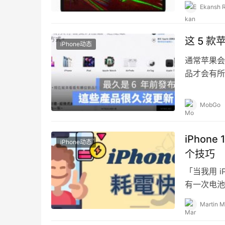
规格汇整懒
Ekansh 
这 5 
iPhone动态
通常苹果会
品才会有所例
MobGo
iPhon
iPhone动态
个技巧
「当我用 
有一次电池
了？是不是
Martin M