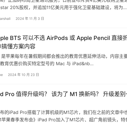
ple）正加码布局卫星通讯服务，日前宣布斥资4亿美元收购卫星
alstar 20%股权，并追加11亿美元用于强化卫星基础建设，将为
用户打造更完整…
arshall
2024 年 11 月 3 日
pple BTS 可以不选 AirPods 或 Apple Pencil 直
你搞懂方案内容
 BTS 是苹果每年在暑假期间都会推出的教育优惠延伸活动，内容主
育优惠价购买特定型号的 Mac 与 iPad&nb…
ne
2024 年 10 月 23 日
iPad Pro 值得升级吗？ 该为了 M1 换新吗？ 升级差
布的iPad Pro搭载了计算机级的M1芯片，我们在之前的文章中
21苹果春季发布会》iPad Pro加入了M1芯片、超广角前镜头，特