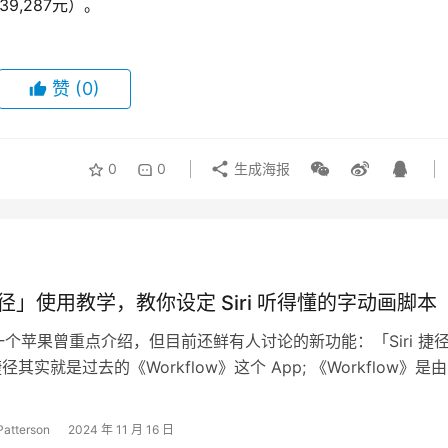
39,287元）。
赞
(0)
0
0
生成海报
 捷径」使用教学，教你设定 Siri 听得懂的字动画脚本
 有一个苹果曾重点介绍，但目前还鲜有人讨论的新功能：「Siri 捷径
 捷径其实就是过去的《Workflow》这个 App; 《Workflow》是
Patterson
2024 年 11 月 16 日