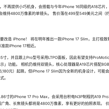
屏幕，不再提供小巧机身，会搭载与今年iPhone 16同级的A18芯片
维持4800万像素的单镜头。 售价落在499至549美元之间（
改造 iPhone！ 将在明年推出一款iPhone 17 Slim，主打极致
iPhone 17相近。
7寸与6.65寸，并且跟上Pro型号采用LTPO面板，因此有望支持ProMoti
「永远显示」功能。 相机仍维持双镜头，核心处理器是A19芯片搭配8GB
6,180元）起跳，但iPhone 17 Slim因为全新的机身设计，可能
款式。
.86寸的iPhone 17 Pro Max，会采用台积电N3P制程的A19 Pr
、超广角、长焦镜头都将是4800万像素，享有更好的拍照表现。 