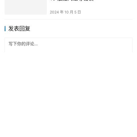
2024 年 10 月 5 日
发表回复
*
昵称：
*
邮箱：
网址：
记住昵称、邮箱和网址，下次评论免输入
提交