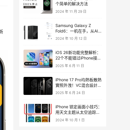
个简单的解决方法
2024 年 11 月 29 日
Samsung Galaxy Z
Fold6：一机在手，从AI
新
功能至日常体验全面提
2024 年 10 月 12 日
升！
iOS 26新功能完整解析：
22个不能错过iPhone接口
到应用一次掌握
2025 年 6 月 11 日
iPhone 17 Pro均熱板散熱
實照外洩！VC混合設計和
特色全解析
2025 年 6 月 24 日
iPhone 锁定画面小技巧：
用天文主题从太空追踪所
在位置，还有日夜变化
2024 年 10 月 1 日