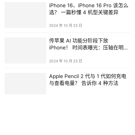
赞
(0)
生成海报
0
0
相关推荐
苹果新系统iOS 14支持的16支手机
名单！ 这些 iPhone/iPad 型号无法
升级！ i7、i8 更新ios14
2024 年 11 月 19 日
一招教你iPhone下载免费 iOS App
不用输入密码！ 设定教学、取消密
码
2024 年 11 月 19 日
AirPods Pro通话质量不好？ 完美解
决方法和变差原因看这篇