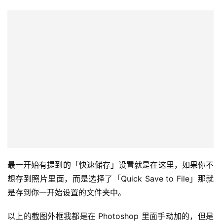
等到上方动态岛原本的捷径图标打勾不见就表示截图已经成
功加框了。 接下来会问你要怎么处理加框后的 iPhone 截