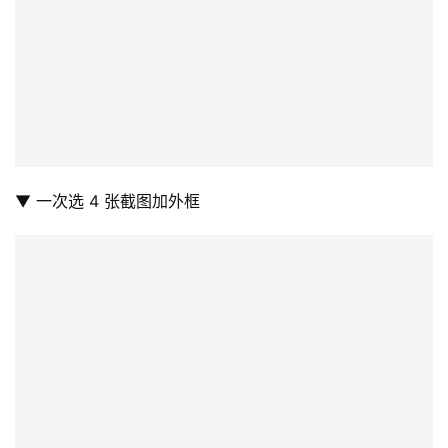
是存到你一开始设置的文件夹中。
以上的截图外框我都是在 Photoshop 里面手动加的，但是
下面这个是《Apple Frame》捷径加的。
不过有一点要注意的是，外框的样式是程序利用截图的尺
寸、图片内自带的信息判断后自动加上去的，没有看到可以
让我们自己选择的地方，所以我也无法把上面的外框改其他
颜色。
此外，如果你一次同时选了两张、三张… 等多张截图，这个
捷径也可以帮你把这些截图通通加上外框然后合并成一张，
相当方便。
▼ 一次选 2 张截图加外框