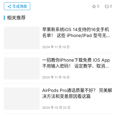
iMac（24 寸， 2021/2024）
MacBook Air（2020-2022）
MacBook Pro（2021-2024）
捷径下载
《Apple Frame》截图加外框：
https://www.icloud.com/shortcuts/30dd7dd9d7cd46a1
9d0e50cbc2f82c2a
此外，如果截图有缩放过、局部截图的话，可能会因为截图
尺寸比例与原本比例不同的关系导致在型号判断上的错误，
造成加框的结果失败或是截图超过外框。
不过，通过这个捷径就可以很快地替 iPhone、iPad、Mac 
或是 Apple Watch 的截图加上设备的外框，让整个截图看
起来更专业。