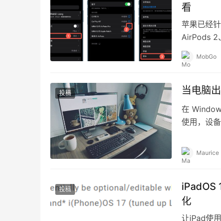
看
苹果已经针对多
AirPods 2
MobGo
当电脑出现
投稿
在 Win
使用，设备
意软件等开
Maurice
iPadO
投稿
化
让iPad