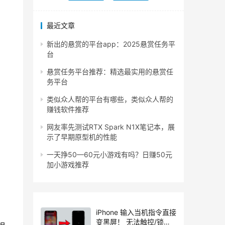
最近文章
新出的悬赏的平台app：2025悬赏任务平
台
悬赏任务平台推荐：精选最实用的悬赏任
务平台
类似众人帮的平台有哪些，类似众人帮的
赚钱软件推荐
网友率先测试RTX Spark N1X笔记本，展
示了早期原型机的性能
一天挣50—60元小游戏有吗？日赚50元
加小游戏推荐
iPhone 输入当机指令直接
变黑屏！ 无法触控/锁定