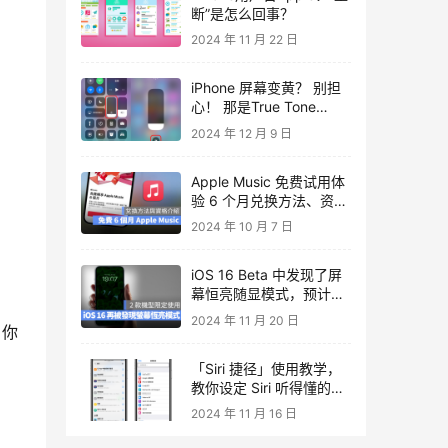
断”是怎么回事？
2024 年 11 月 22 日
iPhone 屏幕变黄？ 别担
心！ 那是True Tone
display的功能！
2024 年 12 月 9 日
Apple Music 免费试用体
验 6 个月兑换方法、资格
与限制
2024 年 10 月 7 日
iOS 16 Beta 中发现了屏
幕恒亮随显模式，预计使
用在iPhone 14 Pro 上
2024 年 11 月 20 日
，你
「Siri 捷径」使用教学，
教你设定 Siri 听得懂的字
动画脚本
2024 年 11 月 16 日