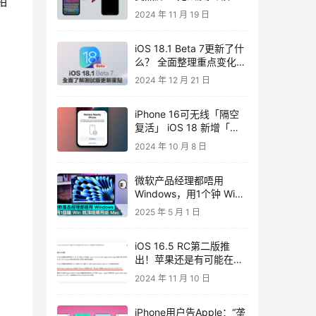
相
画面
2024 年 11 月 19 日
iOS 18.1 Beta 7更新了什
么？ 全面整理重点变化细
节
2024 年 12 月 21 日
iPhone 16可无线「隔空
复活」 iOS 18 新增「无
线恢复」功能
2024 年 10 月 8 日
微软产品经理都唔用
Windows，用1个钟 Win
就顶唔顺用返 Mac
2025 年 5 月 1 日
iOS 16.5 RC第二版推
出！苹果还是有可能在这
周推正式版更新
2024 年 11 月 10 日
iPhone用户告Apple：“垄