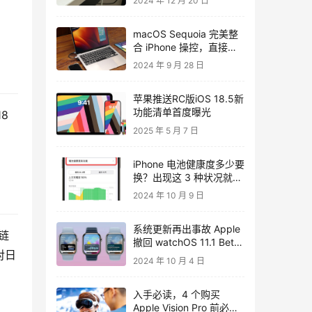
2024 年 12 月 20 日
macOS Sequoia 完美整
合 iPhone 操控，直接在
Mac 上操控 iPhone，无
2024 年 9 月 28 日
缝体验！
苹果推送RC版iOS 18.5新
功能清单首度曝光
8 
2025 年 5 月 7 日
iPhone 电池健康度多少要
换？出现这 3 种状况就可
以换电池了
2024 年 10 月 9 日
系统更新再出事故 Apple
链
撤回 watchOS 11.1 Beta
对日
3
2024 年 10 月 4 日
入手必读，4 个购买
Apple Vision Pro 前必需