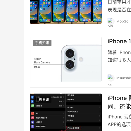
日前苹果才
表现是否在更
也再次帮大
MobGo
iPhon
手机资讯
随着 iP
知道很多人
是拿起来用
insunshi
iPho
手机资讯
间、还能
iPhon
APP的选