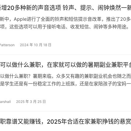
17 新增20多种新的声音选项 铃声、提示、闹钟焕然一
17更新中，Apple进行了全面的铃声和短信提示音改革，推出了20
项，这些选项可以用于接听电话、收发短信、闹钟等多种用途。
觉回报」菜单中列出的…
Patterson
2024 年 10 月 18 日
可以做什么兼职，在家就可以做的暑期副业兼职平
以做什么兼职？暑期来临，众多又有趣的兼职副业机会也随之而
是学生还是有一份稳定工作的上班族，还是在家陪孩子的宝妈一
份额外的暑期兼职收入总是不错的选择。但…
arshall
2025 年 3 月 25 日
职靠谱又能赚钱，2025年合适在家兼职挣钱的悬