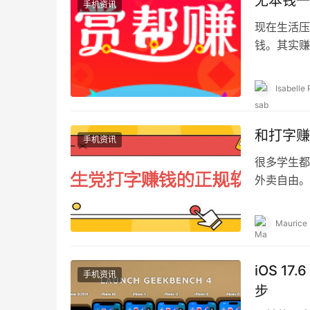
无本钱一
手机资讯
现在生活压
钱。其实赚
确实挺有挑
Isabelle 
和打字赚
手机资讯
很多学生都
外卖自由。
出校门去苦
Maurice
iOS 1
手机资讯
步