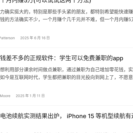
个月内赚5万(可以试试这两个方法)
力确实挺大的，特别是那些手头紧的朋友，都特别希望能快速赚
钱的方法确实不少，一个月赚个几千元并不难，但一个月内赚5
战的。我之前接触过不少赚钱项目，…
Patterson
2025 年 6 月 16 日
钱差不多的正规软件：学生可以免费兼职的app
想利用部分课余时间做点兼职，通过兼职为自己增加零花钱，实
如今是互联网时代，学生都把兼职的目光投向到网上了，不愿意
苦寻找兼职，而是想通过手机或电脑就…
 Moore
2025 年 1 月 11 日
7.6 电池续航实测结果出炉， iPhone 15 等机型续航有