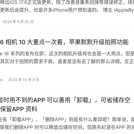
释出iOS 17.6正式版更新，除了改善音量条回弹等错误修正，续
新后会提升，也是许多iPhone用户想知道的。 博主 iAppleByt
家实…
2024 年 9 月 30 日
e 16 相机 10 大重点一次看，苹果默默升级拍照功能
hone 16 系列的发布在即，这次的相机升级将也会是一大亮点，但
其实对于拍照的需求不高，或者是没有去了解的那么详细，反正
就对了。也因为这样，所…
ne
2024 年 10 月 4 日
ne 暂时用不到的APP 可以善用「卸载」，可省储存空
保留APP 资料
e 现在有「卸载APP」、「删除APP」到底有什么差异呢？简单说，
项是我们删除APP 时可以释放出储存空间，但原先纪录在APP 的