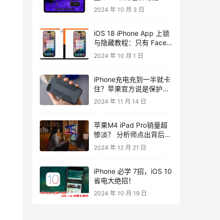
iPad 更加方便好用
2024 年 10 月 3 日
iOS 18 iPhone App 上锁
与隐藏教程：只有 Face
ID 才能解开那些‘特别’的
2024 年 10 月 1 日
App！
iPhone充电充到一半就卡
住？苹果官方说是保护壳
的问题
2024 年 11 月 14 日
苹果M4 iPad Pro销量超
惨淡？ 分析师点出背后两
大主因
2024 年 12 月 21 日
iPhone 必学 7招，iOS 10
省电大绝招！
2024 年 10 月 19 日