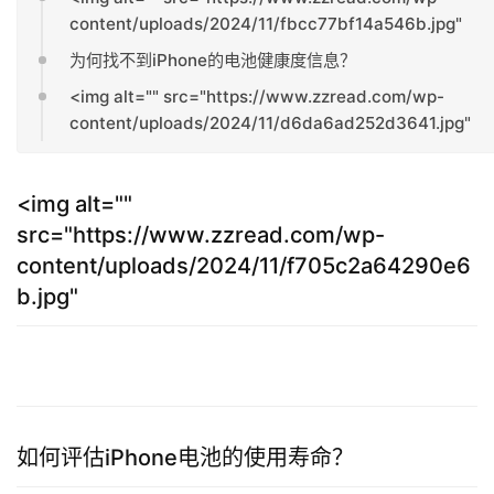
content/uploads/2024/11/fbcc77bf14a546b.jpg"
为何找不到iPhone的电池健康度信息？
<img alt="" src="https://www.zzread.com/wp-
content/uploads/2024/11/d6da6ad252d3641.jpg"
<img alt=""
src="https://www.zzread.com/wp-
content/uploads/2024/11/f705c2a64290e6
b.jpg"
如何评估iPhone电池的使用寿命？