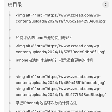
目录
<img alt="" src="https://www.zzread.com/wp-
content/uploads/2024/11/f705c2a64290e6b.jpg"
如何评估iPhone电池的使用寿命？
<img alt="" src="https://www.zzread.com/wp-
content/uploads/2024/11/57579cde9dbb8f1.jpg"
iPhone电池何时该换新？ 揭示适合更换的时机
<img alt="" src="https://www.zzread.com/wp-
content/uploads/2024/11/459a4551bfacebb.jpg"
<img alt="" src="https://www.zzread.com/wp-
content/uploads/2024/11/a8b177f648ad8be.jpg"
掌握iPhone电池循环次数的计算方法
<img alt="" src="https://www.zzread.com/wp-