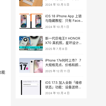
带给 iPad 无限可能
2024 年 10 月 5 日
iOS 18 iPhone App 上锁
与隐藏教程：只有 Face
ID 才能解开那些‘特别’的
2024 年 10 月 1 日
App！
新一代巨电王!! HONOR
X70 真机照，星环设计、
升级屏幕
2025 年 7 月 8 日
iPhone 17e何时上市？ 7
大规格亮点、价格和颜色
消息一次看
2025 年 12 月 11 日
也能
iOS 17.5 加入全新「维修
状态」功能：设备送修的
同时可维持「查找」正常
2024 年 10 月 4 日
运作