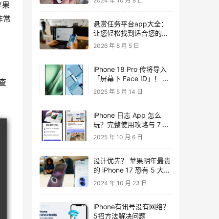
2024 年 10 月 8 日
苹果
非常
悬赏任务平台app大全：
让您轻松找到适合您的任
务
2026 年 8 月 5 日
iPhone 18 Pro 传将导入
「屏幕下 Face ID」！ 自
查
拍镜头还得留一孔？
2025 年 5 月 14 日
iPhone 日志 App 怎么
玩？完整使用攻略与 7 大
使用技巧一次看
2025 年 10 月 6 日
设计优先？ 苹果明年最贵
的 iPhone 17 恐有 5 大规
格要妥协
2024 年 10 月 23 日
iPhone有讯号没有网络？
5招方法解决问题