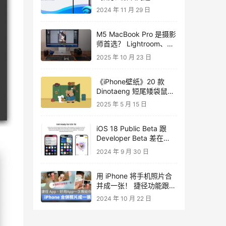
2024 年 11 月 29 日
M5 MacBook Pro 是摄影
师首选？ Lightroom、
Photoshop 表现接近旗舰
2025 年 10 月 23 日
《iPhone壁纸》20 款
Dinotaeng 短尾矮袋鼠桌
布下载
2025 年 5 月 15 日
iOS 18 Public Beta 跟
Developer Beta 差在
哪？破除公测版较稳定的
2024 年 9 月 30 日
迷思
用 iPhone 将手机照片合
并成一张！ 捷径功能跟照
片拼贴App 都教给你！
2024 年 10 月 22 日