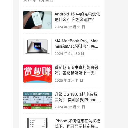
2024 年 11 月 18 日
Android 15 中的充电优化
是什么？ 它怎么运作？
2024 年 12 月 21 日
M4 MacBook Pro、Mac
mini和iMac预计今年底前
发表，iPhone 16系列将
2024 年 9 月 30 日
如期在9月推出
​番茄畅听听书真的能赚钱
吗？番茄畅听听书一天能
赚多少钱？评测真相如斯
2025 年 3 月 11 日
升级iOS 18.0.1耗电有解
决吗？ 实测多款iPhone电
池续航结果出炉
2024 年 12 月 21 日
iPhone 如何设定在勿扰模
式下，也可显示特定联络