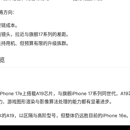
策略方向：
应链成本。
高像素前镜头，拉近与旗舰17系列的差距。
长持用机、但预算有限的升级族群。
一览
hone 17e上搭载A19芯片，与旗舰iPhone 17系列同世代，A1
I算力、游戏图形渲染与影像算法处理的能力都有显著进步。
本的A19，以区隔与高阶型号，但整体仍远胜目前的iPhone 16e