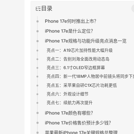
目录
Phone 17e何时推出上市？
iPhone 17e是什么定位？
iPhone 17e规格与功能升级亮点消息一览
亮点一：A19芯片加持性能大幅升级
亮点二：告别刘海全面改用动态岛
亮点三：6.1寸OLED窄边框屏幕
亮点四：新一代18MP人物居中前镜头将同步下
亮点五：采苹果自研C1X芯片功耗更低
亮点六：外观设计细节
亮点七：续航力再次提升
iPhone 17e颜色有哪些？
iPhone 17e价格售价预计多少钱？
苹果最新iPhone 17e关键规格总整理