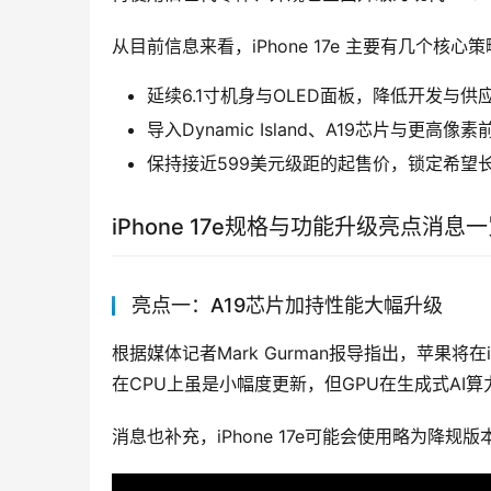
从目前信息来看，iPhone 17e 主要有几个核心
延续6.1寸机身与OLED面板，降低开发与供
导入Dynamic Island、A19芯片与更
保持接近599美元级距的起售价，锁定希望
iPhone 17e规格与功能升级亮点消息
亮点一：A19芯片加持性能大幅升级
根据媒体记者Mark Gurman报导指出，苹果将在iP
在CPU上虽是小幅度更新，但GPU在生成式A
消息也补充，iPhone 17e可能会使用略为降规版