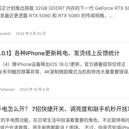
据报正计划推出搭载 32GB GDDR7 内存的下一代 GeForce RTX 5
最近更透露 RTX 5090 和 RTX 5080 的传闻规格，…
arshall
2024 年 9 月 30 日
18.0.1】各种iPhone更新耗电、发烫线上反馈统计
4）替iPhone设备释出iOS 18.0.1更新，官方摘要提到仅修正
e 16全系列触控屏幕异常、4K录制微距模式当机和修改大量重要错误
还是好奇升级…
Patterson
2024 年 10 月 4 日
ne手电怎么开？ 7招快捷开关、调亮度和敲手机秒开技
e内置的手电筒功能，在日常生活中扮演着重要的角色，不论是停电
或户外求救等，透手电筒都能派上用场。 不过，你是否知道iPho