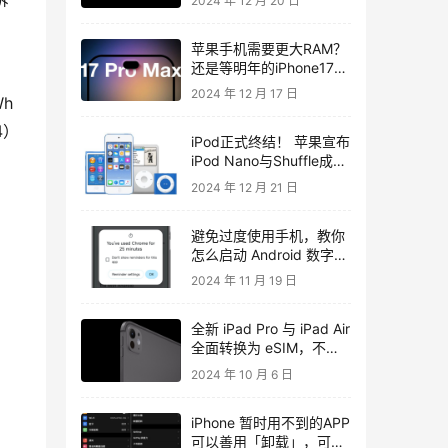
2024 年 12 月 20 日
苹果手机需要更大RAM？
还是等明年的iPhone17手
机吧！
2024 年 12 月 17 日
h 
4）
iPod正式终结！ 苹果宣布
iPod Nano与Shuffle成过
时产品
2024 年 12 月 21 日
避免过度使用手机，教你
怎么启动 Android 数字健
康新的时间提醒功能
2024 年 11 月 19 日
全新 iPad Pro 与 iPad Air
全面转换为 eSIM，不再
有实体 SIM 卡槽
2024 年 10 月 6 日
iPhone 暂时用不到的APP
可以善用「卸载」，可省