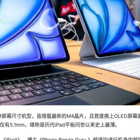
寸两种屏幕尺寸机型，皆搭载最新的M4晶片，且首度换上OLED屏幕
更仅有5.1mm，堪称是历代iPad平板问世以来史上最薄。
Fixit》、博主《Phone Repair Guru 》频道均进行机身内部