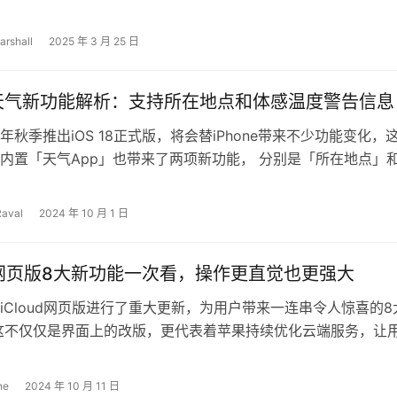
份额外的暑期兼职收入总是不错的选择。但…
arshall
2025 年 3 月 25 日
18 天气新功能解析：支持所在地点和体感温度警告信息
年秋季推出iOS 18正式版，将会替iPhone带来不少功能变化，
 18内置「天气App」也带来了两项新功能， 分别是「所在地点」
」资讯，能够让…
Raval
2024 年 10 月 1 日
ud 网页版8大新功能一次看，操作更直觉也更强大
iCloud网页版进行了重大更新，为用户带来一连串令人惊喜的8
这不仅仅是界面上的改版，更代表着苹果持续优化云端服务，让
、更有效率地管理自己的资料…
ne
2024 年 10 月 11 日