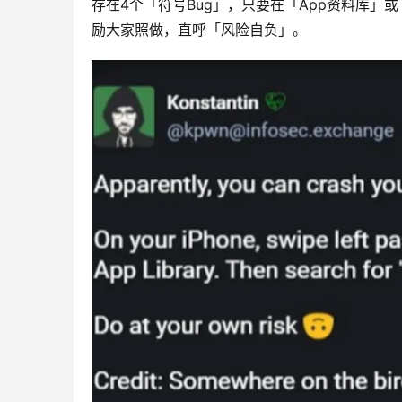
存在4个「符号Bug」，只要在「App资料库」或
励大家照做，直呼「风险自负」。