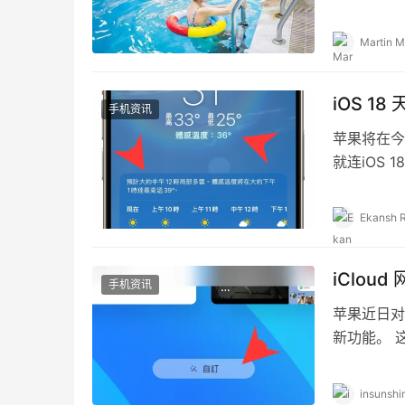
族。增加一
Martin M
iOS 
手机资讯
苹果将在今
就连iOS
「体感温度
Ekansh 
iClo
手机资讯
苹果近日对
新功能。 
能够更直觉
insunshi