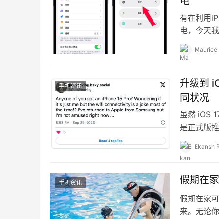
电
有在利用i
电，今天我
剧模式，让
Maurice
升级到 i
手机资讯
同状况
虽然 iOS
是正式版推
Wi-Fi 变得
Ekansh 
假期在家
手机资讯
假期在家可
来。无论你