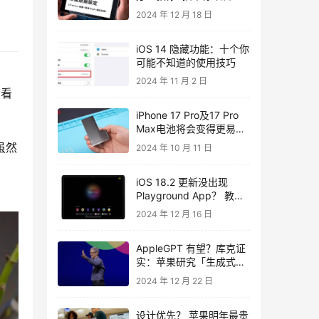
控失控问题
2024 年 12 月 18 日
iOS 14 隐藏功能：十个你
可能不知道的使用技巧
2024 年 11 月 2 日
前看
iPhone 17 Pro及17 Pro
Max电池将会变得更易更
换
虽然
2024 年 10 月 11 日
iOS 18.2 更新没出现
Playground App？ 教你
一键快速启用 AI 文生图
2024 年 12 月 16 日
功能
AppleGPT 有望？库克证
实：苹果研究「生成式
AI」好几年了。
2024 年 12 月 22 日
设计优先？ 苹果明年最贵