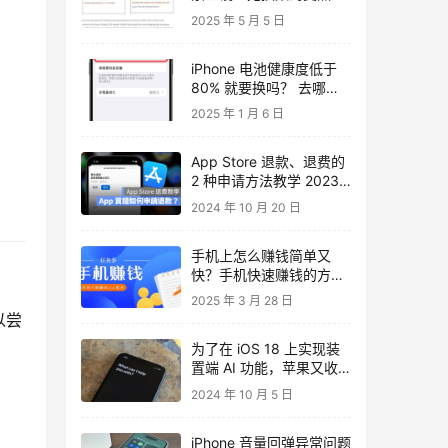
2025 年 5 月 5 日
iPhone 电池健康度低于
80% 就要换吗？ 去哪里
换？ 这里教你
2025 年 1 月 6 日
App Store 退款、退费的
2 种申请方法教学 2023
年版
2024 年 10 月 20 日
手机上怎么赚钱简单又
快？手机快速赚钱的方法
正规软件推荐
2025 年 3 月 28 日
以尝
为了在 iOS 18 上实现装
置端 AI 功能，苹果又收
购了一家法国新创公司
2024 年 10 月 5 日
Datakalab
iPhone 音量回弹异常问题