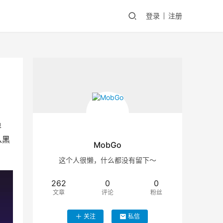
登录
注册
单
从黑
MobGo
这个人很懒，什么都没有留下～
262
0
0
文章
评论
粉丝
关注
私信