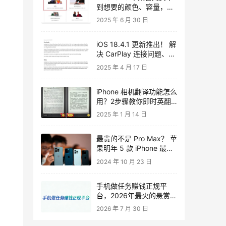
到想要的颜色、容量，这
2 招让你轻鬆拿现货
2025 年 6 月 30 日
iOS 18.4.1 更新推出！ 解
决 CarPlay 连接问题、2
项重大漏洞修正与安全性
2025 年 4 月 17 日
改进
iPhone 相机翻译功能怎么
用？2步骤教你即时英翻
中
2025 年 1 月 14 日
最贵的不是 Pro Max？ 苹
果明年 5 款 iPhone 最新
细节一文全掌握
2024 年 10 月 23 日
手机做任务赚钱正规平
台，2026年最火的悬赏任
务平台
2026 年 7 月 30 日