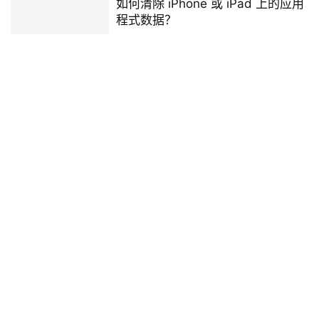
如何清除 iPhone 或 iPad 上的应用
程式数据？
2025 年 1 月 22 日
小米手机怎么连接电脑？教你如何
轻松传输文件和照片
2024 年 12 月 17 日
iPhone 17全系列配备高刷屏幕，基
本款将有1项差异
2025 年 1 月 6 日
Apple Intelligence 基本储存空间需
求暴增近两倍，你的剩余容量还挺
得住吗？
2025 年 1 月 6 日