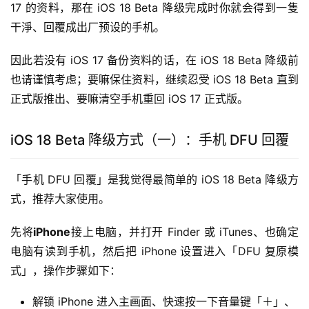
17 的资料，那在 iOS 18 Beta 降级完成时你就会得到一隻
干淨、回覆成出厂预设的手机。
因此若没有 iOS 17 备份资料的话，在 iOS 18 Beta 降级前
也请谨慎考虑；要嘛保住资料，继续忍受 iOS 18 Beta 直到
正式版推出、要嘛清空手机重回 iOS 17 正式版。
iOS 18 Beta 降级方式（一）：手机 DFU 回覆
「手机 DFU 回覆」是我觉得最简单的 iOS 18 Beta 降级方
式，推荐大家使用。
先将
iPhone
接上电脑，并打开 Finder 或 iTunes、也确定
电脑有读到手机，然后把 iPhone 设置进入「DFU 复原模
式」，操作步骤如下：
解锁 iPhone 进入主画面、快速按一下音量键「＋」、