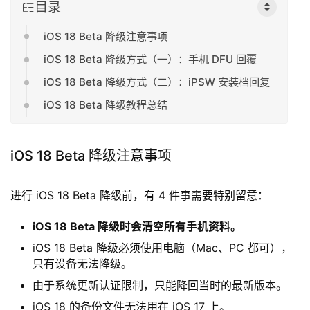
目录
iOS 18 Beta 降级注意事项
iOS 18 Beta 降级方式（一）：手机 DFU 回覆
iOS 18 Beta 降级方式（二）：iPSW 安装档回复
iOS 18 Beta 降级教程总结
iOS 18 Beta 降级注意事项
进行 iOS 18 Beta 降级前，有 4 件事需要特别留意：
iOS 18 Beta 降级时会清空所有手机资料。
iOS 18 Beta 降级必须使用电脑（Mac、PC 都可），
只有设备无法降级。
由于系统更新认证限制，只能降回当时的最新版本。
iOS 18 的备份文件无法用在 iOS 17 上。