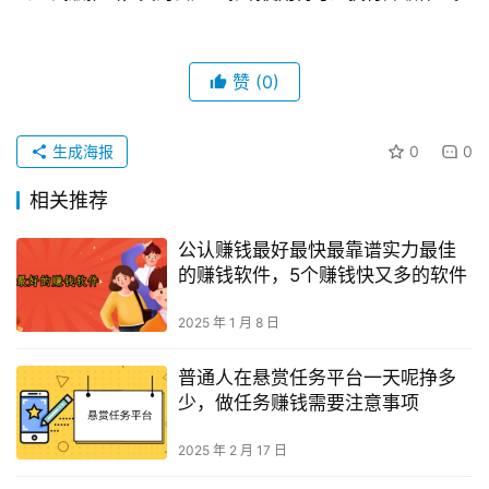
赞
(0)
生成海报
0
0
相关推荐
公认赚钱最好最快最靠谱实力最佳
的赚钱软件，5个赚钱快又多的软件
2025 年 1 月 8 日
普通人在悬赏任务平台一天呢挣多
少，做任务赚钱需要注意事项
2025 年 2 月 17 日