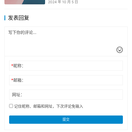
2024 年 10 月 5 日
发表回复
*
昵称：
*
邮箱：
网址：
记住昵称、邮箱和网址，下次评论免输入
提交