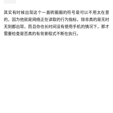
10、关闭App Store 自动下载与更新功能
App Store 内有一个「自动更新App」与「自动下载」的功
能，这两个也是会在不知不觉中于背景执行的功能，所以关
闭后也可以减少出现 4G 符号旁边一直转圈圈的机会。
其实有时候出现这个一直转圈圈的符号是可以不用太在意
的，因为他就是网络正在读取的行为指标，除非真的是无时